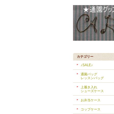
カテゴリー
♪SALE♪
通園バッグ
レッスンバッグ
上履き入れ
シューズケース
お弁当ケース
コップケース