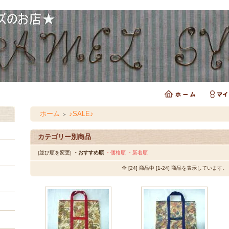
ホーム
♪SALE♪
＞
カテゴリー別商品
[並び順を変更]
・おすすめ順
・価格順
・新着順
全 [24] 商品中 [1-24] 商品を表示しています。