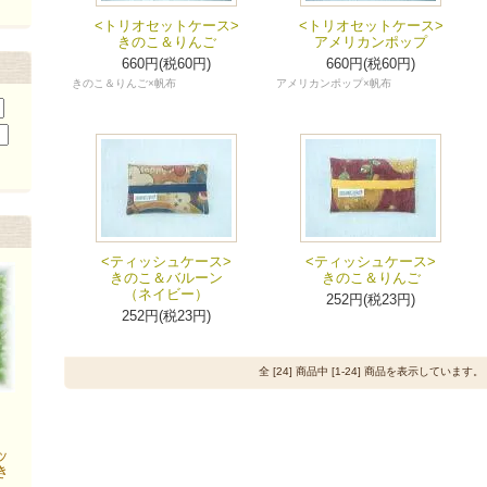
<トリオセットケース>
<トリオセットケース>
きのこ＆りんご
アメリカンポップ
660円(税60円)
660円(税60円)
きのこ＆りんご×帆布
アメリカンポップ×帆布
<ティッシュケース>
<ティッシュケース>
きのこ＆バルーン
きのこ＆りんご
（ネイビー）
252円(税23円)
252円(税23円)
全 [24] 商品中 [1-24] 商品を表示しています。
ッ
き