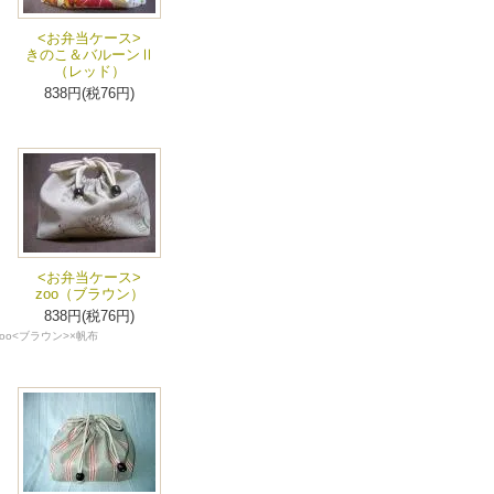
<お弁当ケース>
きのこ＆バルーンⅡ
（レッド）
838円(税76円)
<お弁当ケース>
zoo（ブラウン）
838円(税76円)
zoo<ブラウン>×帆布