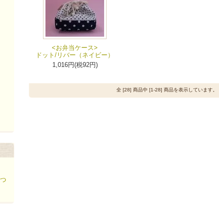
<お弁当ケース>
ドット/リバー（ネイビー）
1,016円(税92円)
全 [28] 商品中 [1-28] 商品を表示しています。
？
につ