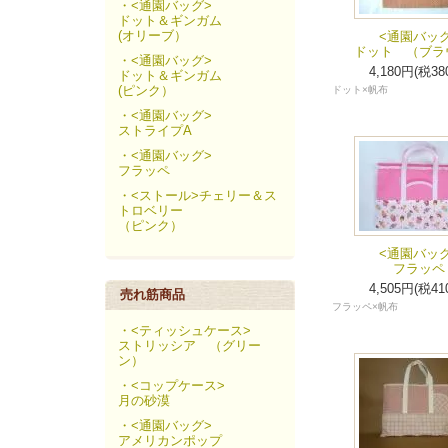
・<通園バッグ>
ドット＆ギンガム
(オリーブ）
<通園バッグ
ドット （ブラ
・<通園バッグ>
4,180円(税38
ドット＆ギンガム
(ピンク）
ドット×帆布
・<通園バッグ>
ストライプA
・<通園バッグ>
フラッペ
・<ストール>チェリー＆ス
トロベリー
（ピンク）
<通園バッグ
フラッペ
4,505円(税41
売れ筋商品
フラッペ×帆布
・<ティッシュケース>
ストリッシア （グリー
ン）
・<コップケース>
月の砂漠
・<通園バッグ>
アメリカンポップ