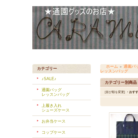
ホーム
通園バ
＞
カテゴリー
レッスンバッグ
♪SALE♪
カテゴリー別商品
通園バッグ
[並び順を変更]
・おす
レッスンバッグ
上履き入れ
シューズケース
お弁当ケース
コップケース