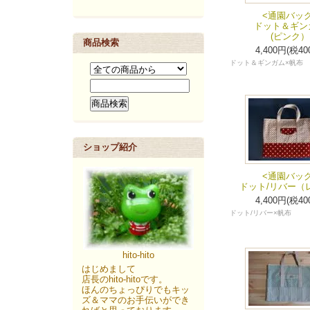
<通園バッグ
ドット＆ギン
(ピンク）
商品検索
4,400円(税40
ドット＆ギンガム×帆布
ショップ紹介
<通園バッグ
ドット/リバー（
4,400円(税40
ドット/リバー×帆布
hito-hito
はじめまして
店長のhito-hitoです。
ほんのちょっぴりでもキッ
ズ＆ママのお手伝いができ