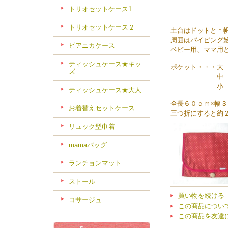
トリオセットケース1
トリオセットケース２
土台はドットと＊
周囲はパイピング
ピアニカケース
ベビー用、ママ用
ティッシュケース★キッ
ポケット・・・大
ズ
中 ２
小 ２ヶ 
ティッシュケース★大人
全長６０ｃｍ×幅
お着替えセットケース
三つ折にすると約
リュック型巾着
mamaバッグ
ランチョンマット
ストール
買い物を続ける
コサージュ
この商品につい
この商品を友達