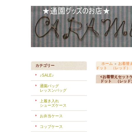
ホーム
お着替
＞
カテゴリー
ドット （レッド）
♪SALE♪
<お着替えセット
ドット （レッド
通園バッグ
レッスンバッグ
上履き入れ
シューズケース
お弁当ケース
コップケース